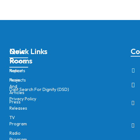
New
Quick Links
Co
Rooms
Vacancy
Notice
Reports
News
Projects
And
Dalit Search For Dignity (DSD)
Articles
Privacy Policy
Press
Releases
TV
Program
Radio
Program