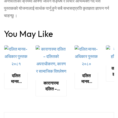
अन्तर्वार्ताको क्रममा आफ्नो जीवन सङ्घर्ष र विचार अभिव्यक्त गर्दै यस
पुस्तकको योजनालाई सार्थक पार्नु हुने सबै सभासद्प्रति कृतज्ञता ज्ञापन गर्न
चाहन्छु ।
You May Like
कर्न
हाँस
दलित
दलित
छ
मानव-
मानव-
कारागारमा
अधिकार
अधिकार
दलित –
पुस्तक
पुस्तक
दलितको
२०८१
२०८०
अपराधीकरण,
कारण र
सामाजिक
विश्लेषण