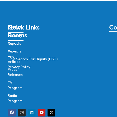
New
Quick Links
Co
Rooms
Vacancy
Notice
Reports
News
Projects
And
Dalit Search For Dignity (DSD)
Articles
Privacy Policy
Press
Releases
TV
Program
Radio
Program