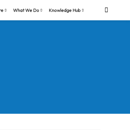
re
What We Do
Knowledge Hub