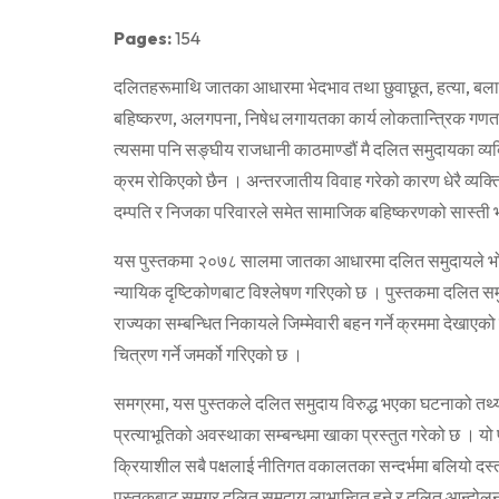
Pages:
154
दलितहरूमाथि जातका आधारमा भेदभाव तथा छुवाछूत, हत्या, बला
बहिष्करण, अलगपना, निषेध लगायतका कार्य लोकतान्त्रिक गणतन
त्यसमा पनि सङ्घीय राजधानी काठमाण्डौं मै दलित समुदायका व्यक
क्रम रोकिएको छैन । अन्तरजातीय विवाह गरेको कारण धेरै व्यक्
दम्पति र निजका परिवारले समेत सामाजिक बहिष्करणको सास्ती भ
यस पुस्तकमा २०७८ सालमा जातका आधारमा दलित समुदायले भोग
न्यायिक दृष्टिकोणबाट विश्लेषण गरिएको छ । पुस्तकमा दलित सम
राज्यका सम्बन्धित निकायले जिम्मेवारी बहन गर्ने क्रममा देखा
चित्रण गर्ने जमर्को गरिएको छ ।
समग्रमा, यस पुस्तकले दलित समुदाय विरुद्ध भएका घटनाको तथ्य
प्रत्याभूतिको अवस्थाका सम्बन्धमा खाका प्रस्तुत गरेको छ । य
क्रियाशील सबै पक्षलाई नीतिगत वकालतका सन्दर्भमा बलियो दस्ता
पुस्तकबाट समग्र दलित समुदाय लाभान्वित हुने र दलित आन्दोल